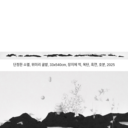
단정한 소멸, 위미리 귤밭, 33x540cm, 장지에 먹, 목탄, 흑연, 호분, 2025