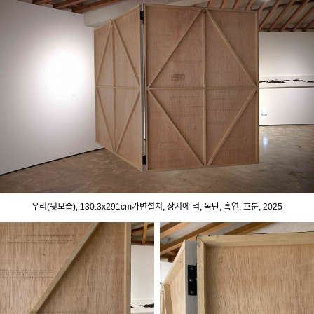
우리(뒷모습), 130.3x291cm가변설치, 장지에 먹, 목탄, 흑연, 호분, 2025