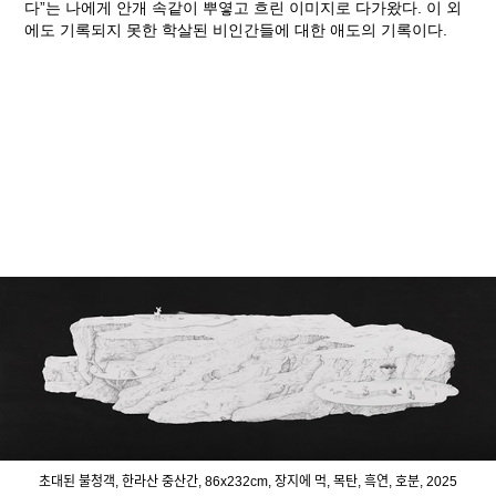
다”는 나에게 안개 속같이 뿌옇고 흐린 이미지로 다가왔다. 이 외
에도 기록되지 못한 학살된 비인간들에 대한 애도의 기록이다.
초대된 불청객, 한라산 중산간, 86x232cm, 장지에 먹, 목탄, 흑연, 호분, 2025