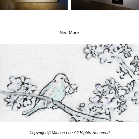
See More
참새와 벚꽃(2022)
Copyrightⓒ Minhae Lee All Rights Reserved